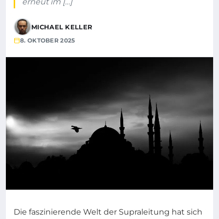
erneut im […]
MICHAEL KELLER
8. OKTOBER 2025
Die faszinierende Welt der Supraleitung hat sich