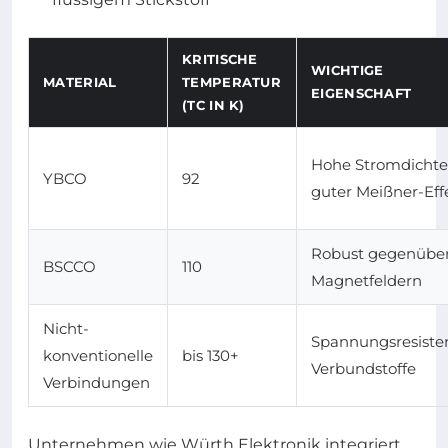
KRITISCHE
WICHTIGE
MATERIAL
TEMPERATUR
EIGENSCHAFT
(TC IN K)
Hohe Stromdichte
YBCO
92
guter Meißner-Eff
Robust gegenübe
BSCCO
110
Magnetfeldern
Nicht-
Spannungsresiste
konventionelle
bis 130+
Verbundstoffe
Verbindungen
Unternehmen wie Würth Elektronik integriert