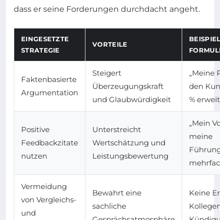
dass er seine Forderungen durchdacht angeht.
EINGESETZTE
BEISPIE
VORTEILE
STRATEGIE
FORMUL
Steigert
„Meine 
Faktenbasierte
Überzeugungskraft
den Ku
Argumentation
und Glaubwürdigkeit
% erweit
„Mein Vo
Positive
Unterstreicht
meine
Feedbackzitate
Wertschätzung und
Führun
nutzen
Leistungsbewertung
mehrfac
Vermeidung
Bewahrt eine
Keine E
von Vergleichs-
sachliche
Kollege
und
Gesprächsatmosphäre
Kündig