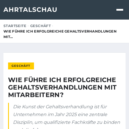
AHRTALSCHAU
STARTSEITE
GESCHÄFT
WIE FÜHRE ICH ERFOLGREICHE GEHALTSVERHANDLUNGEN
MIT…
GESCHÄFT
WIE FÜHRE ICH ERFOLGREICHE
GEHALTSVERHANDLUNGEN MIT
MITARBEITERN?
Die Kunst der Gehaltsverhandlung ist für
Unternehmen im Jahr 2025 eine zentrale
Disziplin, um qualifizierte Fachkräfte zu binden