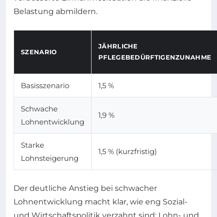
Belastung abmildern.
JÄHRLICHE
SZENARIO
PFLEGEBEDÜRFTIGENZUNAHME
Basisszenario
1,5 %
Schwache
1,9 %
Lohnentwicklung
Starke
1,5 % (kurzfristig)
Lohnsteigerung
Der deutliche Anstieg bei schwacher
Lohnentwicklung macht klar, wie eng Sozial-
und Wirtschaftspolitik verzahnt sind: Lohn- und