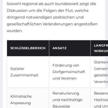
Sowohl regional als auch bundesweit zeigt die
Diskussion um die Folgen der Flut, welche
dringend notwendigen politischen und
gesellschaftlichen Veränderungen angestoßen
wurden.
LANGFR
SCHLÜSSELBEREICH
ANSATZ
WIRKU
Stärker
Förderung von
Sozialer
Gemein
Dorfgemeinschaft
Zusammenhalt
geteilte
und Vereinen
Verant
Renaturierung
Bessere
Klimatische
und nachhaltige
Hochwa
Anpassung
Bauweise
und Um