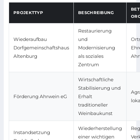
BET
PROJEKTTYP
BESCHREIBUNG
ORG
Restaurierung
Wiederaufbau
und
Ort
Dorfgemeinschaftshaus
Modernisierung
Ehr
Altenburg
als soziales
Ahr
Zentrum
Wirtschaftliche
Stabilisierung und
Agr
Förderung Ahrwein eG
Erhalt
lok
traditioneller
Weinbaukunst
Wiederherstellung
Reg
Instandsetzung
einer wichtigen
Ver