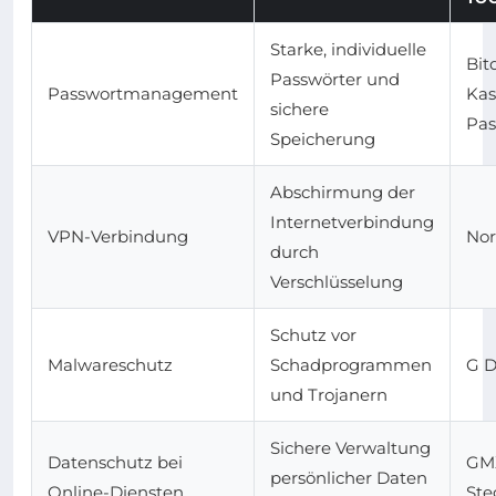
Starke, individuelle
Bit
Passwörter und
Passwortmanagement
Kas
sichere
Pa
Speicherung
Abschirmung der
Internetverbindung
VPN-Verbindung
No
durch
Verschlüsselung
Schutz vor
Malwareschutz
Schadprogrammen
G D
und Trojanern
Sichere Verwaltung
Datenschutz bei
GMX
persönlicher Daten
Online-Diensten
Ste