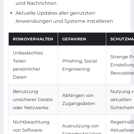
und Nachrichten
Aktuelle Updates aller genutzten
Anwendungen und Systeme installieren
RISIKOVERHALTEN
GEFAHREN
SCHUTZMA
Unbedachtes
Strenge Pr
Teilen
Phishing, Social
Einstellun
persönlicher
Engineering
Bewusstse
Daten
Benutzung
Nutzung 
Abfangen von
unsicherer Geräte
aktuellen
Zugangsdaten
oder Netzwerke
Sicherhei
Nichtbeachtung
Regelmäß
Ausnutzung von
von Software-
Aktualisie
Sicherheitslücken