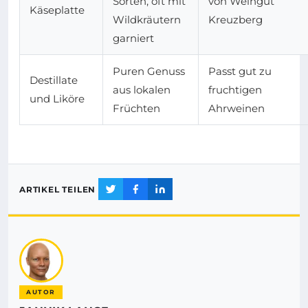
Sorten, oft mit
von Weingut
Käseplatte
Wildkräutern
Kreuzberg
garniert
Puren Genuss
Passt gut zu
Destillate
aus lokalen
fruchtigen
und Liköre
Früchten
Ahrweinen
ARTIKEL TEILEN
AUTOR