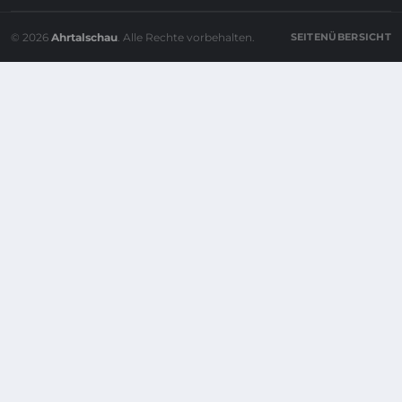
© 2026
Ahrtalschau
. Alle Rechte vorbehalten.
SEITENÜBERSICHT