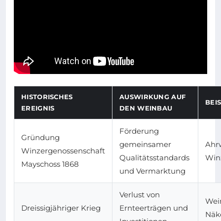
HISTORISCHES
AUSWIRKUNG AUF
BEI
EREIGNIS
DEN WEINBAU
Förderung
Gründung
gemeinsamer
Ahrw
Winzergenossenschaft
Qualitätsstandards
Win
Mayschoss 1868
und Vermarktung
Verlust von
Wei
Dreissigjähriger Krieg
Ernteerträgen und
Näk