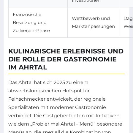
Investitionen
Französische
Wettbewerb und
Dag
Besatzung und
Marktanpassungen
Wei
Zollverein-Phase
KULINARISCHE ERLEBNISSE UND
DIE ROLLE DER GASTRONOMIE
IM AHRTAL
Das Ahrtal hat sich 2025 zu einem
abwechslungsreichen Hotspot für
Feinschmecker entwickelt, der regionale
Spezialitäten mit moderner Gastronomie
verbindet. Die Gastgeber bieten mit Initiativen
wie dem „Probier mal Ahrtal – Menü“ besondere
Menüs an, die speziell die Kombination von